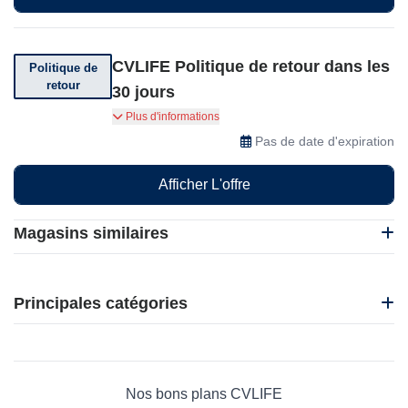
CVLIFE Politique de retour dans les
Politique de
retour
30 jours
Vous pouvez retourner votre commande dans
Plus d'informations
les 30 jours auprès de CVLIFE.
Pas de date d'expiration
Afficher L'offre
Magasins similaires
Handball Store
iHerb
Principales catégories
Katanamart
Made in Paradis
Beauté et bien-être
Decathlon
Électronique
Adidas
Maison & Jardin
Nos bons plans CVLIFE