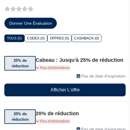
Donner Une Évaluation
TOUS (5)
CODES (0)
OFFRES (5)
CASHBACK (0)
Cabeau : Jusqu'à 25% de réduction
25% de
réduction
Bénéficiez jusqu'à 25% de réduction sur une
Plus d'informations
sélection d'articles
Pas de date d'expiration
Afficher L'offre
20% de réduction
20% de
réduction
Rejoignez le club Cabeau et obtenez 20% de
Plus d'informations
réduction
Pas de date d'expiration