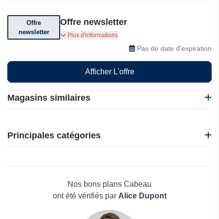
Offre newsletter
Offre
newsletter
Abonnez-vous pour recevoir des offres
Plus d'informations
exceptionnelles
Pas de date d'expiration
Afficher L'offre
Magasins similaires
Bacsac
Gabiona
Principales catégories
Garden of Life
Gifi
Beauté et bien-être
Habitat et Jardin
Électronique
Jardin Affaires
Maison & Jardin
Nos bons plans Cabeau
Boissons
ont été vérifiés par
Alice Dupont
Voyages et Vacances
Grand magasin