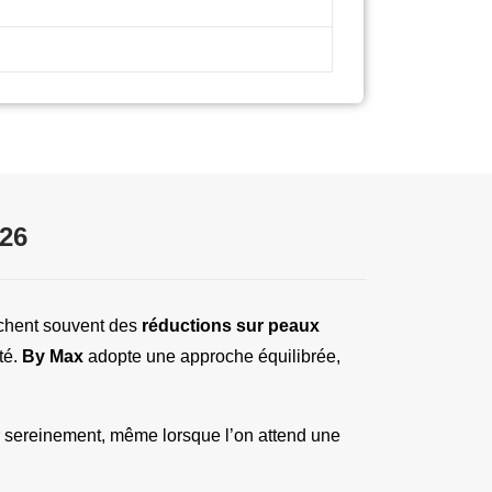
026
rchent souvent des 
réductions sur peaux 
té. 
By Max
 adopte une approche équilibrée, 
Chaque peau ou pièce de taxidermie est unique et livrée exactement comme présentée. Cela permet d’acheter sereinement, même lorsque l’on attend une 