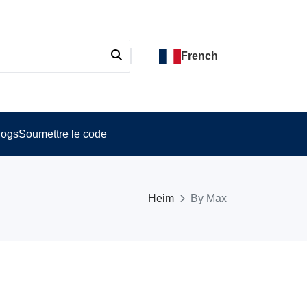
French
logs
Soumettre le code
Heim
By Max