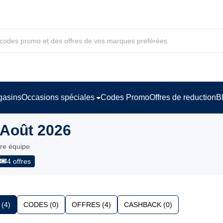
asins
Occasions spéciales
Codes Promo
Offres de reduction
B
 Août 2026
tre équipe
4 offres
(4)
CODES (0)
OFFRES (4)
CASHBACK (0)