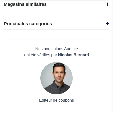
Magasins similaires
La Bourse aux Livres
Boutique-dalloz
Principales catégories
Le telegramme
Notre Temps
Beauté et bien-être
Uni-Medias
Électronique
BDfugue
Maison & Jardin
Nos bons plans Audible
Boissons
ont été vérifiés par
Nicolas Bernard
Voyages et Vacances
Grand magasin
Mode
Éditeur de coupons