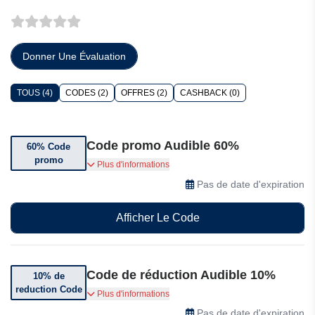
Donner Une Évaluation
TOUS (4)
CODES (2)
OFFRES (2)
CASHBACK (0)
Code promo Audible 60%
60% Code
promo
Bénéficiez de 60% de réduction sur le premier
Plus d'informations
mois d'abonnement en utilisant le code fourni.
Pas de date d'expiration
Afficher Le Code
Code de réduction Audible 10%
10% de
reduction Code
Bénéficiez de 10% de réduction sur votre
Plus d'informations
commande en utilisant le code fourni.
Pas de date d'expiration