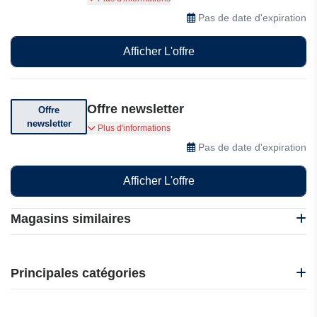
Pas de date d'expiration
Afficher L'offre
Offre newsletter
Offre
newsletter
Abonnez-vous pour recevoir des offres
Plus d'informations
exceptionnelles
Pas de date d'expiration
Afficher L'offre
Magasins similaires
Debitum Investments
Insoil Finance
Principales catégories
Binance
Intellectia.AI
Beauté et bien-être