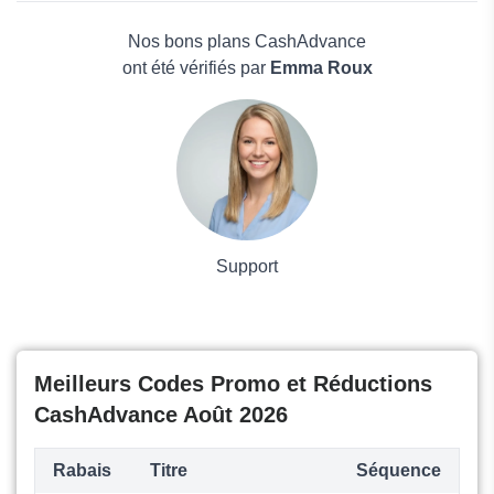
FxCash
Électronique
Aspire
Maison & Jardin
Nos bons plans CashAdvance
Boissons
ont été vérifiés par
Emma Roux
Voyages et Vacances
Grand magasin
Mode
Support
Meilleurs Codes Promo et Réductions
CashAdvance Août 2026
Rabais
Titre
Séquence