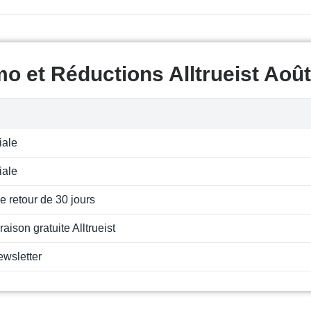
o et Réductions Alltrueist Aoû
iale
iale
e retour de 30 jours
vraison gratuite Alltrueist
ewsletter