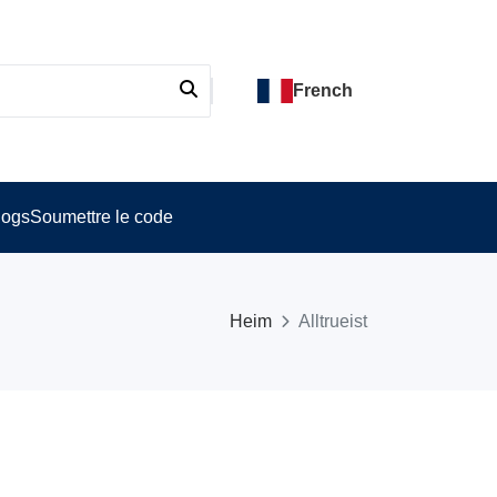
French
logs
Soumettre le code
Heim
Alltrueist