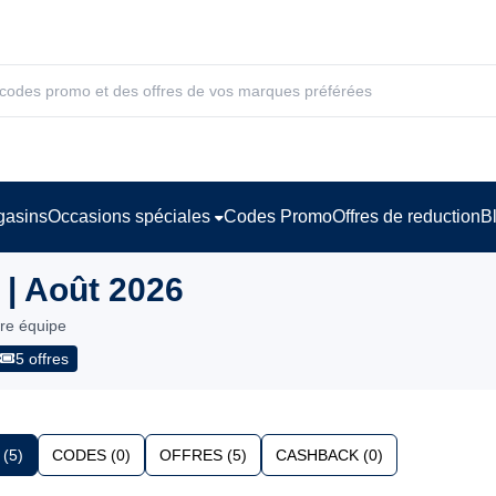
asins
Occasions spéciales
Codes Promo
Offres de reduction
B
 | Août 2026
tre équipe
5 offres
(5)
CODES (0)
OFFRES (5)
CASHBACK (0)