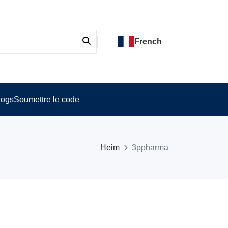
French
logs
Soumettre le code
Heim
3ppharma