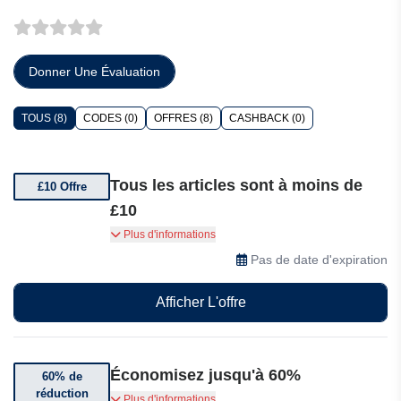
Donner Une Évaluation
TOUS (8)
CODES (0)
OFFRES (8)
CASHBACK (0)
Tous les articles sont à moins de
£10 Offre
£10
Offre spéciale Accessorize à moins de £10
Plus d'informations
Pas de date d'expiration
Afficher L'offre
Économisez jusqu'à 60%
60% de
réduction
Bénéficiez jusqu'à 60% de réduction sur les
Plus d'informations