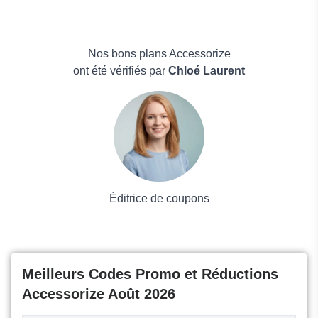
Nadula
Beauté et bien-être
Nasty Gal
Électronique
Oakley
Maison & Jardin
Nos bons plans Accessorize
Boissons
ont été vérifiés par
Chloé Laurent
Voyages et Vacances
Grand magasin
Mode
Éditrice de coupons
Meilleurs Codes Promo et Réductions
Accessorize Août 2026