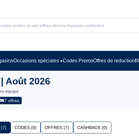
asins
Occasions spéciales
Codes Promo
Offres de reduction
B
| Août 2026
tre équipe
7 offres
(7)
CODES (0)
OFFRES (7)
CASHBACK (0)