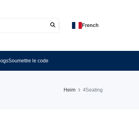
French
logs
Soumettre le code
Heim
4Seating