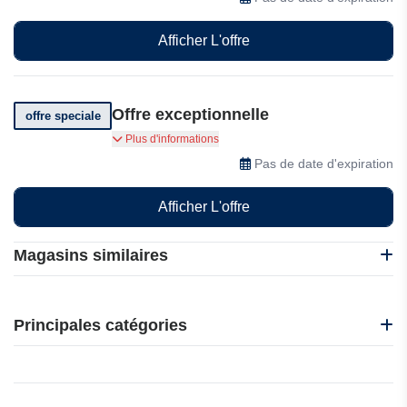
Afficher L'offre
Offre exceptionnelle
offre speciale
Vivez une expérience inoubliable
Plus d'informations
Pas de date d'expiration
Afficher L'offre
Magasins similaires
Abritel
B&B Hotels
Principales catégories
CamperDays
e-VISA
Beauté et bien-être
Ebookers
Électronique