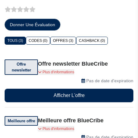
Donner Une Évaluation
TOUS (3)
CODES (0)
OFFRES (3)
CASHBACK (0)
Offre newsletter BlueCribe
Offre
newsletter
Abonnez-vous pour recevoir des offres et des
Plus d'informations
réductions exceptionnelles !
Pas de date d'expiration
Afficher L'offre
Meilleure offre BlueCribe
Meilleure offre
Profitez d’offres exceptionnelles chez BlueCribe !
Plus d'informations
Pas de date d'expiration