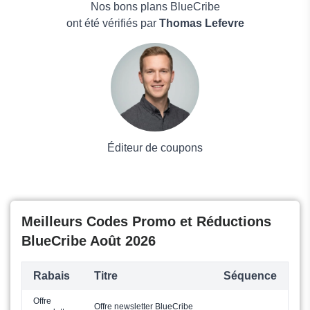
Alps2Alps
Maison & Jardin
Nos bons plans BlueCribe
Boissons
ont été vérifiés par
Thomas Lefevre
Voyages et Vacances
Grand magasin
Mode
Éditeur de coupons
Meilleurs Codes Promo et Réductions
BlueCribe Août 2026
Rabais
Titre
Séquence
Offre
Offre newsletter BlueCribe