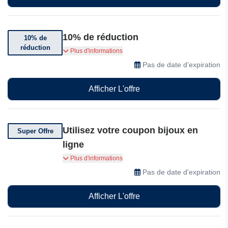
10% de réduction
10% de
réduction
Inscrivez-vous dès maintenant et bénéficiez
Plus d'informations
d'une réduction exclusive de 10% sur votre
Pas de date d'expiration
premier achat : un petit cadeau pour vous
souhaiter la bienvenue dans l'univers d'Amber
Afficher L'offre
Sceats.
Utilisez votre coupon bijoux en
Super Offre
ligne
Utilisez votre coupon bijoux en ligne et profitez
Plus d'informations
de modèles haut de gamme à prix réduits.
Pas de date d'expiration
Afficher L'offre