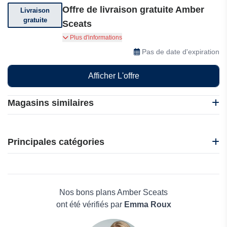
Offre de livraison gratuite Amber
Livraison
gratuite
Sceats
Bénéficiez de la livraison gratuite pour toute
Plus d'informations
commande supérieure à 299$ chez Amber
Pas de date d'expiration
Sceats.
Afficher L'offre
Magasins similaires
1001 Bijoux
1001 Pendules
Principales catégories
Fanci
Fable England
Beauté et bien-être
I perles
Électronique
L Atelier D Amaya
Maison & Jardin
Nos bons plans Amber Sceats
Boissons
ont été vérifiés par
Emma Roux
Voyages et Vacances