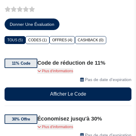
Donner Une Évaluation
TOUS (5)
CODES (1)
OFFRES (4)
CASHBACK (0)
Code de réduction de 11%
11% Code
Les clients peuvent bénéficier d'une remise
Plus d'informations
supplémentaire de 11% sur tous les articles du
Pas de date d'expiration
site en utilisant le code
Afficher Le Code
Économisez jusqu'à 30%
30% Offre
Bénéficiez jusqu'à 30% de réduction sur les
Plus d'informations
soldes d'Usine Bureau
Pas de date d'expiration