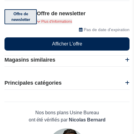
Offre de newsletter
Offre de
newsletter
Inscrivez-vous à la newsletter dès aujourd'hui
Plus d'informations
pour recevoir des offres spéciales et des
Pas de date d'expiration
actualités
Afficher L'offre
Magasins similaires
Japannext
Obvus
Principales catégories
Sihoo
Musso
Beauté et bien-être
Usine Bureau
Électronique
Autonomous
Maison & Jardin
Nos bons plans Usine Bureau
Boissons
ont été vérifiés par
Nicolas Bernard
Voyages et Vacances
Grand magasin