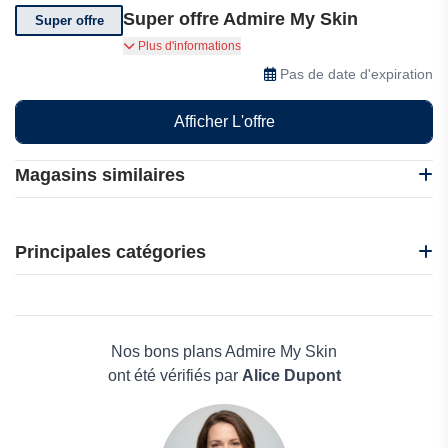
Super offre Admire My Skin
Super offre
Super offre disponible sur Admire My Skin.
Plus d'informations
Pas de date d'expiration
Afficher L'offre
Magasins similaires
Harmony
La Feuille CBD
Principales catégories
Ma Pharma Naturelle
NARS
Beauté et bien-être
Nature et Mer
Électronique
Allies of Skin
Maison & Jardin
Nos bons plans Admire My Skin
Boissons
ont été vérifiés par
Alice Dupont
Voyages et Vacances
Grand magasin
Mode