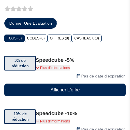
Donner Une Évaluation
TOUS (8)
CODES (0)
OFFRES (8)
CASHBACK (0)
Speedcube -5%
5% de
réduction
Bénéficiez de 5% de réduction sur votre
Plus d'informations
commande dès 20€
Pas de date d'expiration
Afficher L'offre
Speedcube -10%
10% de
réduction
Profitez de 10% de réduction sur votre
Plus d'informations
commande dès 35€
Pas de date d'expiration