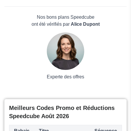
Japannext
Beauté et bien-être
Kendama France
Électronique
M2P Games
Maison & Jardin
Nos bons plans Speedcube
Boissons
ont été vérifiés par
Alice Dupont
Voyages et Vacances
Grand magasin
Mode
Experte des offres
Meilleurs Codes Promo et Réductions
Speedcube Août 2026
Rabais
Titre
Séquence