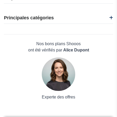
CafèNoir
i-Run
Principales catégories
Idakoos
Nadula
Beauté et bien-être
Nasty Gal
Électronique
Oakley
Maison & Jardin
Nos bons plans Shooos
Boissons
ont été vérifiés par
Alice Dupont
Voyages et Vacances
Grand magasin
Mode
Experte des offres