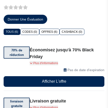
Donner Une Évaluation
TOUS (6)
CODES (0)
OFFRES (6)
CASHBACK (0)
Économisez jusqu'à 70% Black
70% de
réduction
Friday
Bénéficiez de réductions allant jusqu'à 70% sur
Plus d'informations
les chaussures
Pas de date d'expiration
Afficher L'offre
Livraison gratuite
livraison
gratuite
Livraison gratuite sur votre commande. Voir
Plus d'informations