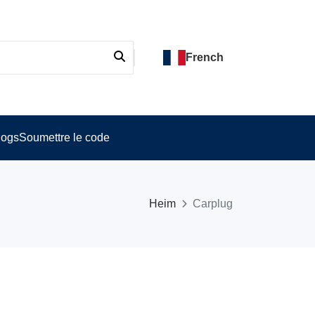
French
logs
Soumettre le code
Heim
Carplug