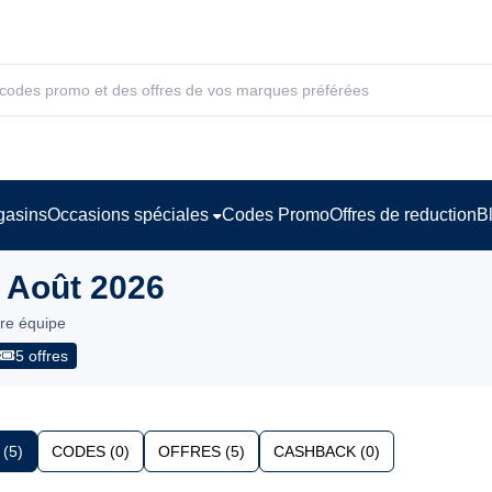
asins
Occasions spéciales
Codes Promo
Offres de reduction
B
 Août 2026
tre équipe
5 offres
(5)
CODES (0)
OFFRES (5)
CASHBACK (0)