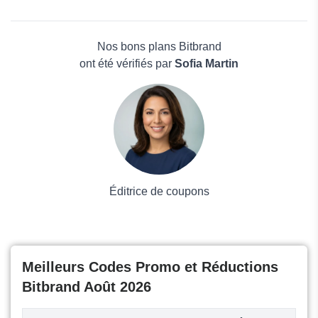
ZOES DECO
Beauté et bien-être
Eleanos Gallery
Électronique
COPYTOP
Maison & Jardin
Nos bons plans Bitbrand
Boissons
ont été vérifiés par
Sofia Martin
Voyages et Vacances
Grand magasin
Mode
Éditrice de coupons
Meilleurs Codes Promo et Réductions
Bitbrand Août 2026