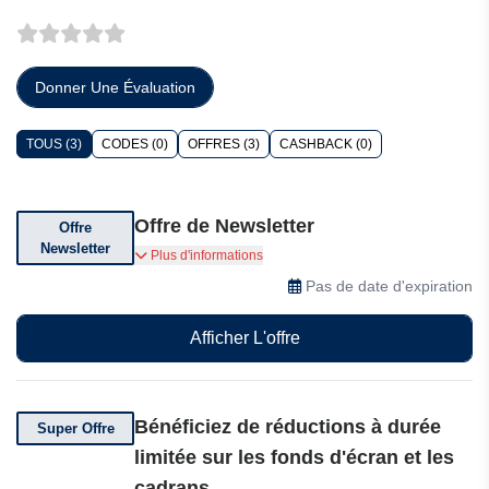
Donner Une Évaluation
TOUS (3)
CODES (0)
OFFRES (3)
CASHBACK (0)
Offre de Newsletter
Offre
Newsletter
Inscrivez-vous pour recevoir les dernières
Plus d'informations
nouveautés de la collection, du contenu exclusif
Pas de date d'expiration
et bien plus encore.
Afficher L'offre
Bénéficiez de réductions à durée
Super Offre
limitée sur les fonds d'écran et les
cadrans