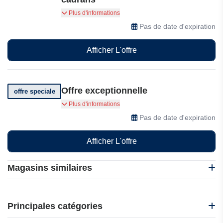
Bénéficiez de réductions à durée limitée sur les
Plus d'informations
fonds d'écran et les cadrans : des offres réelles,
Pas de date d'expiration
mises à jour et vérifiées quotidiennement.
Afficher L'offre
Offre exceptionnelle
offre speciale
Trouvez de superbes fonds d'écran à prix
Plus d'informations
avantageux.
Pas de date d'expiration
Afficher L'offre
Magasins similaires
Bond & Grace
Animojo
Principales catégories
Wonder Artwork