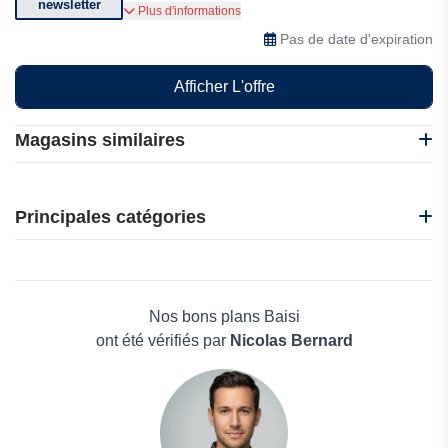
newsletter
Abonnez-vous pour bénéficier de réductions
Plus d'informations
spéciales
Pas de date d'expiration
Afficher L'offre
Magasins similaires
A Retro Tale
BadassBox
Principales catégories
C-Total
iHerb
Beauté et bien-être
Ma source d'Aloe
Électronique
Made in Paradis
Maison & Jardin
Nos bons plans Baisi
Boissons
ont été vérifiés par
Nicolas Bernard
Voyages et Vacances
Grand magasin
Mode