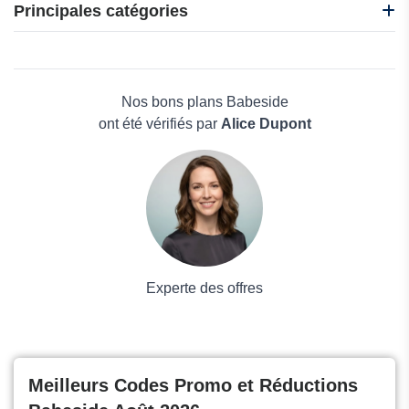
EasySMX
Principales catégories
Gamivo
Japannext
Beauté et bien-être
Kendama France
Électronique
M2P Games
Maison & Jardin
Nos bons plans Babeside
Boissons
ont été vérifiés par
Alice Dupont
Voyages et Vacances
Grand magasin
Mode
Experte des offres
Meilleurs Codes Promo et Réductions