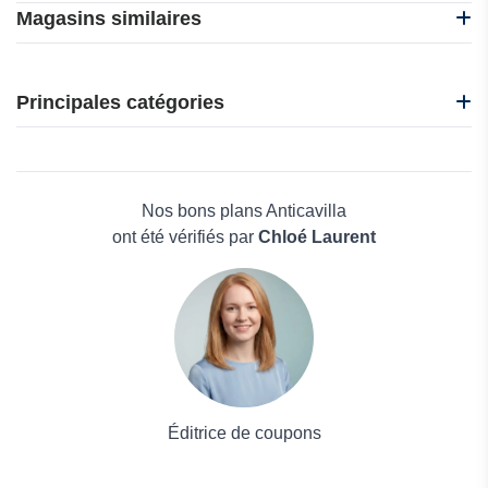
Magasins similaires
H10 Hotels
IHG
Principales catégories
Karibea
Agoda
Beauté et bien-être
Address Hotels
Électronique
Hotellook
Maison & Jardin
Nos bons plans Anticavilla
Boissons
ont été vérifiés par
Chloé Laurent
Voyages et Vacances
Grand magasin
Mode
Éditrice de coupons