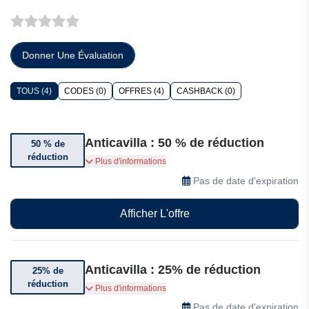
Donner Une Évaluation
TOUS (4)
CODES (0)
OFFRES (4)
CASHBACK (0)
Anticavilla : 50 % de réduction
50 % de
réduction
Bénéficiez de 50% de réduction sur une
Plus d'informations
sélection d’articles
Pas de date d'expiration
Afficher L'offre
Anticavilla : 25% de réduction
25% de
réduction
Bénéficiez jusqu’à 25% de réduction en
Plus d'informations
souscrivant un nouvel abonnement
Pas de date d'expiration