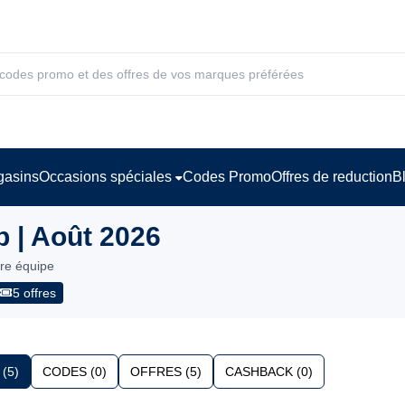
asins
Occasions spéciales
Codes Promo
Offres de reduction
B
 | Août 2026
tre équipe
5 offres
(5)
CODES (0)
OFFRES (5)
CASHBACK (0)