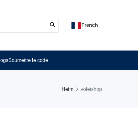
French
logs
Soumettre le code
Heim
voletshop