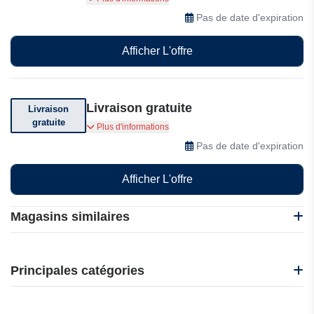
Bijoux femmes.
Pas de date d'expiration
Afficher L'offre
Livraison gratuite
Livraison
gratuite
Bénéficiez de la livraison gratuite sur votre
Plus d'informations
commande supérieure à 32.99 euros
Pas de date d'expiration
Afficher L'offre
Magasins similaires
1001 Bijoux
1001 Pendules
Principales catégories
Fanci
Fable England
Beauté et bien-être