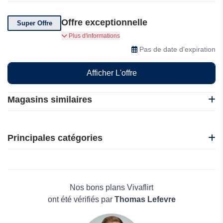
Offre exceptionnelle
Super Offre
Vos données sont protégées et votre vie privée
Plus d'informations
est notre priorité.
Pas de date d'expiration
Afficher L'offre
Magasins similaires
Funko
Mondial Tv
Principales catégories
Vivaflirt
Donner France
Beauté et bien-être
Jemabonne
Électronique
Startselect
Maison & Jardin
Nos bons plans Vivaflirt
Boissons
ont été vérifiés par
Thomas Lefevre
Voyages et Vacances
Grand magasin