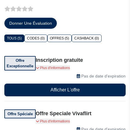
Donner Une Évaluation
TOUS (5)
CODES (0)
OFFRES (5)
CASHBACK (0)
Inscription gratuite
Offre
Exceptionnelle
Vivaflirt propose une inscription gratuite sur son
Plus d'informations
site de rencontre français
Pas de date d'expiration
Afficher L'offre
Offre Speciale Vivaflirt
Offre Spéciale
Rencontrez des célibataires sérieux sur Vivaflirt
Plus d'informations
— des profils vérifiés, une protection des
Pas de date d'expiration