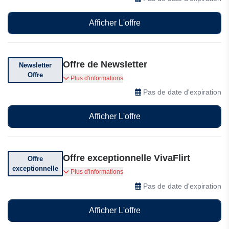
données renforcée et des chats sécurisés et
respectueux pour des rencontres en toute
Afficher L'offre
sérénité.
Offre de Newsletter
Newsletter
Offre
Abonnez-vous à leur newsletter pour des
Plus d'informations
réductions exclusives, des offres et des
Pas de date d'expiration
codes promotionnels
Afficher L'offre
Offre exceptionnelle VivaFlirt
Offre
exceptionnelle
Profitez d'offres exceptionnelles sur Vivaflirt
Plus d'informations
Pas de date d'expiration
Afficher L'offre