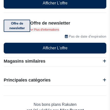
Afficher L'offre
Offre de newsletter
Offre de
newsletter
Inscrivez-vous à la newsletter pour recevoir des
Plus d'informations
offres spéciales et des actualités
Pas de date d'expiration
Afficher L'offre
Magasins similaires
Harfington
Kinguin
Principales catégories
Sunsky
Geekbuying
Beauté et bien-être
Geekmaxi
Électronique
Dolphin-Anty
Maison & Jardin
Nos bons plans Rakuten