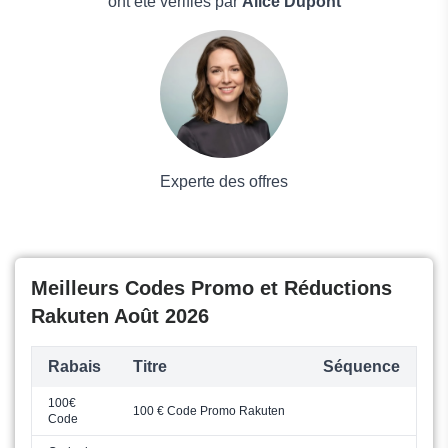
Boissons
ont été vérifiés par
Alice Dupont
Voyages et Vacances
Grand magasin
Mode
Experte des offres
Meilleurs Codes Promo et Réductions
Rakuten Août 2026
Rabais
Titre
Séquence
100€
100 € Code Promo Rakuten
Code