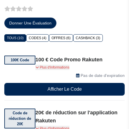
Donner Une Évaluation
TOUS (10)
CODES (4)
OFFRES (6)
CASHBACK (3)
100 € Code Promo Rakuten
100€ Code
100 € de réduction au lieu de 999 € avec le code
Plus d'informations
promo chez Rakuten
Pas de date d'expiration
Afficher Le Code
20€ de réduction sur l'application
Code de
réduction de
Rakuten
20€
Téléchargez l'application Rakuten et bénéficiez
Plus d'informations