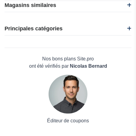
Magasins similaires
Kaspersky
MacBooster
Principales catégories
n8n
O&O Software
Beauté et bien-être
eUKhost
Électronique
InterServer
Maison & Jardin
Nos bons plans Site.pro
Boissons
ont été vérifiés par
Nicolas Bernard
Voyages et Vacances
Grand magasin
Mode
Éditeur de coupons