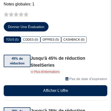
Notes globales: 1
Donner Une Évaluation
TOUS (5)
CODES (0)
OFFRES (5)
CASHBACK (0)
Jusqu'à 45% de réduction
45% de
réduction
SteelSeries
Jusqu'à 45% de réduction sur une sélection
Plus d'informations
d'articles
Pas de date d'expiration
Afficher L'offre
Jusqu'à 25% de réduction