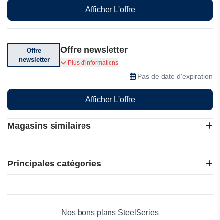
Afficher L'offre
Offre newsletter
Offre
newsletter
Abonnez-vous pour recevoir des offres
Plus d'informations
exceptionnelles
Pas de date d'expiration
Afficher L'offre
Magasins similaires
Lenovo
Acer
Principales catégories
Kiatoo.com
UPERFECT
Beauté et bien-être
Acasis
Électronique
Skikk
Maison & Jardin
Nos bons plans SteelSeries