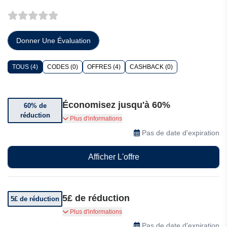
Donner Une Évaluation
TOUS (4)
CODES (0)
OFFRES (4)
CASHBACK (0)
Économisez jusqu'à 60%
60% de
réduction
Meilleures collections jusqu'à 60% de réduction
Plus d'informations
sur Fleek Vintage
Pas de date d'expiration
Afficher L'offre
5£ de réduction
5£ de réduction
Bénéficiez de 5£ de réduction supplémentaire
Plus d'informations
sur l'application mobile
Pas de date d'expiration