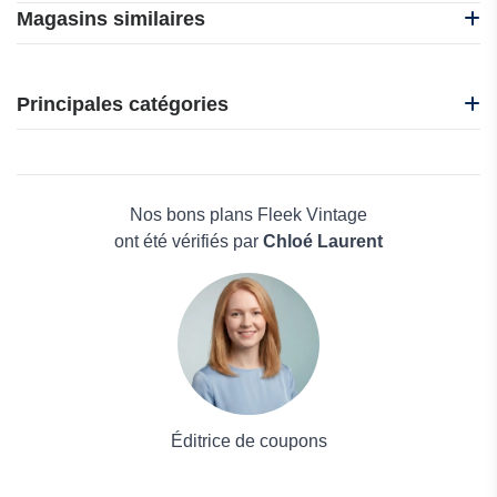
Magasins similaires
CafèNoir
i-Run
Principales catégories
Idakoos
Nadula
Beauté et bien-être
Nasty Gal
Électronique
Oakley
Maison & Jardin
Nos bons plans Fleek Vintage
Boissons
ont été vérifiés par
Chloé Laurent
Voyages et Vacances
Grand magasin
Mode
Éditrice de coupons