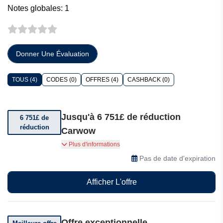
Notes globales: 1
Donner Une Évaluation
TOUS (4)
CODES (0)
OFFRES (4)
CASHBACK (0)
Jusqu'à 6 751£ de réduction
6 751£ de
réduction
Carwow
Jusqu'à 6 751£ de réduction sur le prix public
Plus d'informations
conseillé
Pas de date d'expiration
Afficher L'offre
Offre exceptionnelle