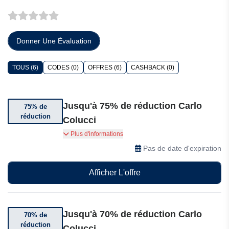
Donner Une Évaluation
TOUS (6)
CODES (0)
OFFRES (6)
CASHBACK (0)
Jusqu'à 75% de réduction Carlo
75% de
réduction
Colucci
Bénéficiez jusqu'à 75% de réduction sur une
Plus d'informations
sélection d'articles
Pas de date d'expiration
Afficher L'offre
Jusqu'à 70% de réduction Carlo
70% de
réduction
Colucci