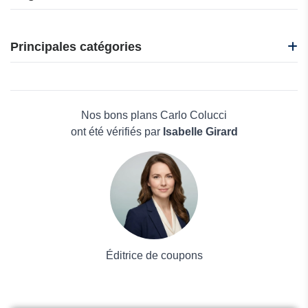
CafèNoir
i-Run
Principales catégories
Idakoos
Nadula
Beauté et bien-être
Nasty Gal
Électronique
Oakley
Maison & Jardin
Nos bons plans Carlo Colucci
Boissons
ont été vérifiés par
Isabelle Girard
Voyages et Vacances
Grand magasin
Mode
Éditrice de coupons