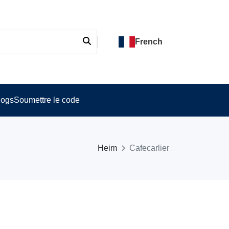
French
logs
Soumettre le code
Heim
Cafecarlier