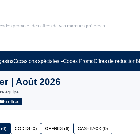
asins
Occasions spéciales
Codes Promo
Offres de reduction
B
r | Août 2026
tre équipe
6 offres
(6)
CODES (0)
OFFRES (6)
CASHBACK (0)