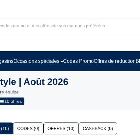
asins
Occasions spéciales
Codes Promo
Offres de reduction
B
le | Août 2026
tre équipe
10 offres
(10)
CODES (0)
OFFRES (10)
CASHBACK (0)