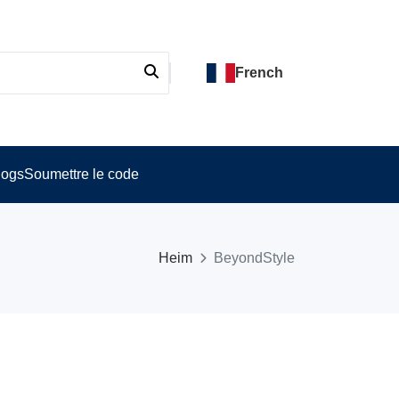
French
logs
Soumettre le code
Heim
BeyondStyle