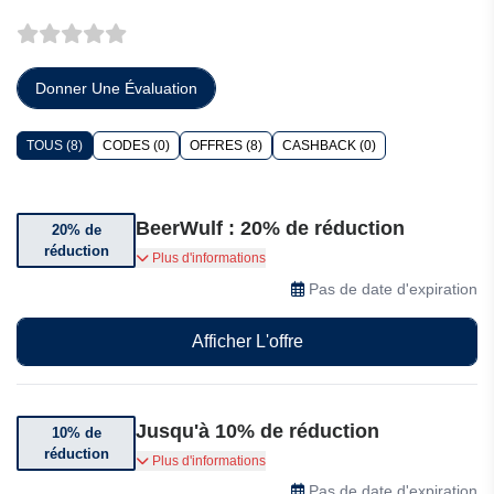
Donner Une Évaluation
TOUS (8)
CODES (0)
OFFRES (8)
CASHBACK (0)
BeerWulf : 20% de réduction
20% de
réduction
Bénéficiez jusqu’à 20% de réduction sur une
Plus d'informations
sélection d’articles
Pas de date d'expiration
Afficher L'offre
Jusqu'à 10% de réduction
10% de
réduction
Jusqu'à 10% de réduction sur une sélection
Plus d'informations
d'articles
Pas de date d'expiration