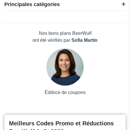
Mabouteille.fr
Principales catégories
Trois Fois Vin
QuieroVinos
Beauté et bien-être
Les Caves
Électronique
Alpenbrenner
Maison & Jardin
Nos bons plans BeerWulf
Boissons
ont été vérifiés par
Sofia Martin
Voyages et Vacances
Grand magasin
Mode
Éditrice de coupons
Meilleurs Codes Promo et Réductions