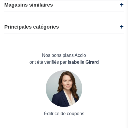
Magasins similaires
101 Blockchains
Edrawsoft
Principales catégories
InVideo
WPS Office
Beauté et bien-être
Refsee
Électronique
Deep Art Effects
Maison & Jardin
Nos bons plans Accio
Boissons
ont été vérifiés par
Isabelle Girard
Voyages et Vacances
Grand magasin
Mode
Éditrice de coupons