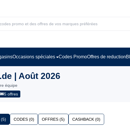
asins
Occasions spéciales
Codes Promo
Offres de reduction
B
de | Août 2026
tre équipe
5 offres
(5)
CODES (0)
OFFRES (5)
CASHBACK (0)