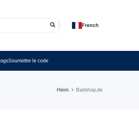
French
logs
Soumettre le code
Heim
Badshop.de