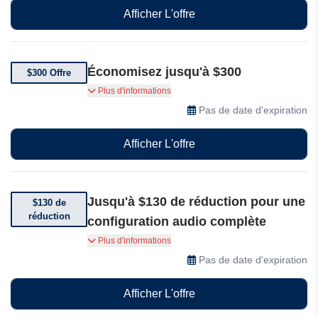
Afficher L'offre
Économisez jusqu'à $300
$300 Offre
Économisez jusqu'à $300 sur les soldes d'Apos
Plus d'informations
Pas de date d'expiration
Afficher L'offre
Jusqu'à $130 de réduction pour une
$130 de
réduction
configuration audio complète
Faites de grosses économies sur les ensembles
Plus d'informations
Apos, avec des packs d'équipements premium
Pas de date d'expiration
TOPPING et SMSL, jusqu'à $130 de réduction
pour une configuration audio complète haute
Afficher L'offre
performance à un prix plus avantageux.