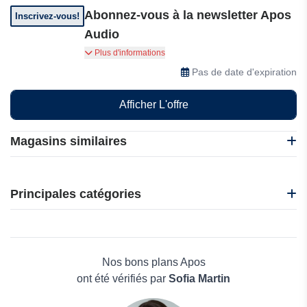
Abonnez-vous à la newsletter Apos
Inscrivez-vous!
Audio
Abonnez-vous à la newsletter Apos Audio pour
Plus d'informations
bénéficier de contenus réservés aux membres,
Pas de date d'expiration
d'un accès anticipé aux offres et d'offres
exclusives, directement dans votre boîte mail.
Afficher L'offre
Magasins similaires
Funko
Mondial Tv
Principales catégories
Vivaflirt
Donner France
Beauté et bien-être
Jemabonne
Électronique
Startselect
Maison & Jardin
Nos bons plans Apos
Boissons
ont été vérifiés par
Sofia Martin
Voyages et Vacances