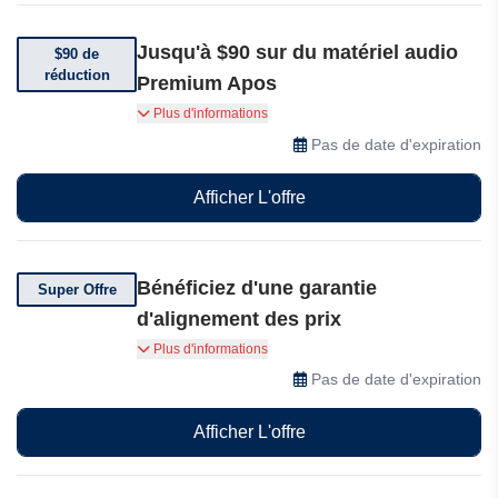
Jusqu'à $90 sur du matériel audio
$90 de
réduction
Premium Apos
Bénéficiez d'une réduction allant jusqu'à $90 sur
Plus d'informations
du matériel audio premium Apos, notamment
Pas de date d'expiration
des amplis, des DAC, des enceintes et bien plus
encore.
Afficher L'offre
Bénéficiez d'une garantie
Super Offre
d'alignement des prix
Bénéficiez d'une garantie d'alignement des prix,
Plus d'informations
de retours sous 45 jours, d'une garantie
Pas de date d'expiration
transférable d'un an et de la livraison gratuite
aux États-Unis pour chaque commande Apos.
Afficher L'offre