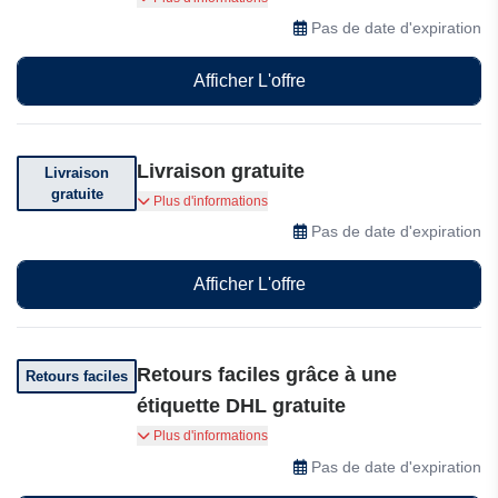
codes promo exclusifs, un accès anticipé aux
Pas de date d'expiration
meilleures ventes et des réductions spéciales
directement dans votre boîte mail.
Afficher L'offre
Livraison gratuite
Livraison
gratuite
Livraison offerte dès 69€ d'achat avec livraison
Plus d'informations
discrète.
Pas de date d'expiration
Afficher L'offre
Retours faciles grâce à une
Retours faciles
étiquette DHL gratuite
Retours faciles grâce à une étiquette DHL
Plus d'informations
gratuite et un délai de retour de 21 jours.
Pas de date d'expiration