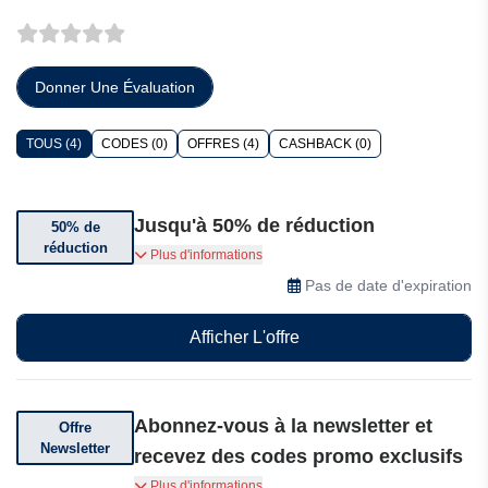
Donner Une Évaluation
TOUS (4)
CODES (0)
OFFRES (4)
CASHBACK (0)
Jusqu'à 50% de réduction
50% de
réduction
Économisez jusqu'à 50% sur de la superbe
Plus d'informations
lingerie grande taille haut de gamme et
Pas de date d'expiration
découvrez des modèles irrésistibles à des prix
imbattables, dans la limite des stocks
Afficher L'offre
disponibles.
Abonnez-vous à la newsletter et
Offre
Newsletter
recevez des codes promo exclusifs
Abonnez-vous à la newsletter et recevez des
Plus d'informations