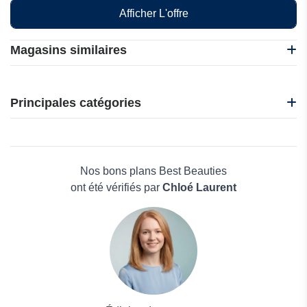
Afficher L'offre
Magasins similaires
Maaji
Made in France
Principales catégories
Wicked Weasel
Savage X Fenty
Beauté et bien-être
The Tight Spot
Électronique
Agent Provocateur
Maison & Jardin
Nos bons plans Best Beauties
Boissons
ont été vérifiés par
Chloé Laurent
Voyages et Vacances
Grand magasin
Mode