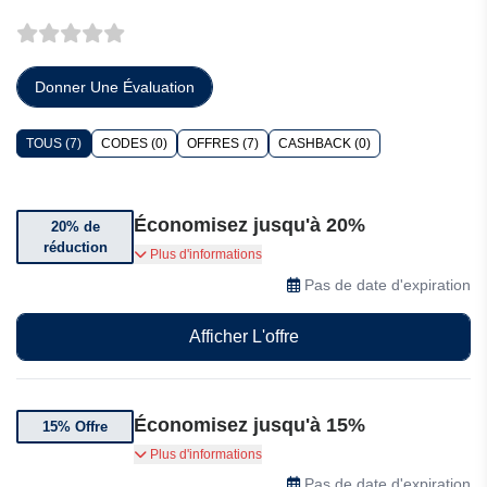
Donner Une Évaluation
TOUS (7)
CODES (0)
OFFRES (7)
CASHBACK (0)
Économisez jusqu'à 20%
20% de
réduction
Bénéficiez jusqu'à 20% de réduction sur une
Plus d'informations
sélection de produits Alpicool.
Pas de date d'expiration
Afficher L'offre
Économisez jusqu'à 15%
15% Offre
Jusqu'à 15% de réduction sur une sélection
Plus d'informations
d'articles Alpicool
Pas de date d'expiration