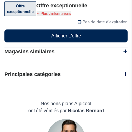
Offre exceptionnelle
Offre
exceptionnelle
Profitez d'offres exceptionnelles
Plus d'informations
Pas de date d'expiration
Afficher L'offre
Magasins similaires
Daan Tech
Okdo
Principales catégories
Govee
Third Reality
Beauté et bien-être
4Gadgets
Électronique
Electronicx INT
Maison & Jardin
Nos bons plans Alpicool
Boissons
ont été vérifiés par
Nicolas Bernard
Voyages et Vacances
Grand magasin
Mode