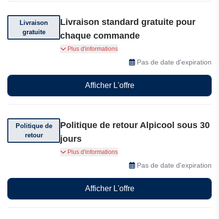
Livraison standard gratuite pour
Livraison
gratuite
chaque commande
Livraison standard gratuite pour chaque
Plus d'informations
commande : aucun minimum d'achat, aucun
Pas de date d'expiration
frais caché. Achetez dès maintenant et
préparez-vous pour une année pleine
Afficher L'offre
d'aventures.
Politique de retour Alpicool sous 30
Politique de
retour
jours
Vous pouvez retourner votre commande dans
Plus d'informations
les 30 jours suivant la date d'achat auprès
Pas de date d'expiration
d'Alpicool.
Afficher L'offre