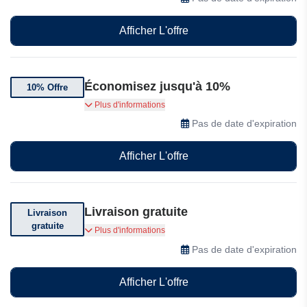
Afficher L'offre
Économisez jusqu'à 10%
10% Offre
Dépensez $99 et bénéficiez de 10% de
Plus d'informations
réduction. Cette réduction sera
Pas de date d'expiration
automatiquement appliquée et mise à jour dans
votre panier.
Afficher L'offre
Livraison gratuite
Livraison
gratuite
Livraison gratuite pour les commandes
Plus d'informations
supérieures à €150
Pas de date d'expiration
Afficher L'offre