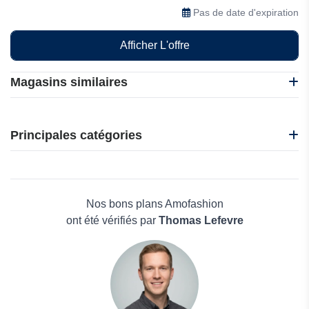
de 7 jours. Achetez maintenant en toute sécurité
Pas de date d'expiration
Afficher L'offre
Magasins similaires
BloomChic
Firelady Fur
Principales catégories
4Giveness
AW Bridal
Beauté et bien-être
NYDJ
Électronique
Playtex
Maison & Jardin
Nos bons plans Amofashion
Boissons
ont été vérifiés par
Thomas Lefevre
Voyages et Vacances
Grand magasin
Mode