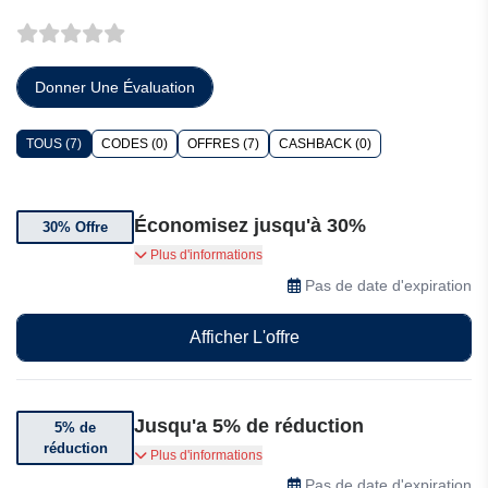
Donner Une Évaluation
TOUS (7)
CODES (0)
OFFRES (7)
CASHBACK (0)
Économisez jusqu'à 30%
30% Offre
Profitez de 30% de réduction sur une sélection
Plus d'informations
d'articles Amofashion
Pas de date d'expiration
Afficher L'offre
Jusqu'a 5% de réduction
5% de
réduction
Achetez un produit et bénéficiez de 5% de
Plus d'informations
réduction sur le deuxième.
Pas de date d'expiration