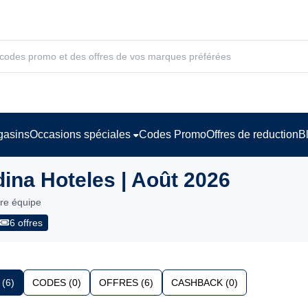
asins
Occasions spéciales
Codes Promo
Offres de reduction
B
na Hoteles | Août 2026
tre équipe
6 offres
(6)
CODES (0)
OFFRES (6)
CASHBACK (0)