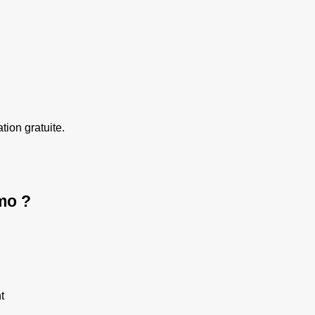
ation gratuite.
mo ?
t