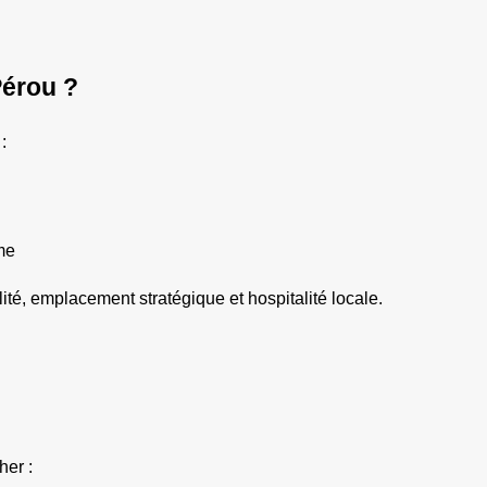
Pérou ?
:
me
é, emplacement stratégique et hospitalité locale.
her :