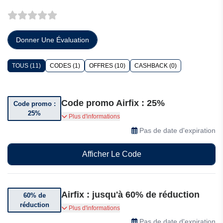
Donner Une Évaluation
TOUS (11)
CODES (1)
OFFRES (10)
CASHBACK (0)
Code promo Airfix : 25%
Code promo :
25%
Bénéficiez jusqu’à 25% de réduction sur une
Plus d'informations
sélection d’articles avec le code suivant
Pas de date d'expiration
Afficher Le Code
Airfix : jusqu'à 60% de réduction
60% de
réduction
Bénéficiez jusqu'à 60% de réduction sur une
Plus d'informations
sélection d'articles
Pas de date d'expiration