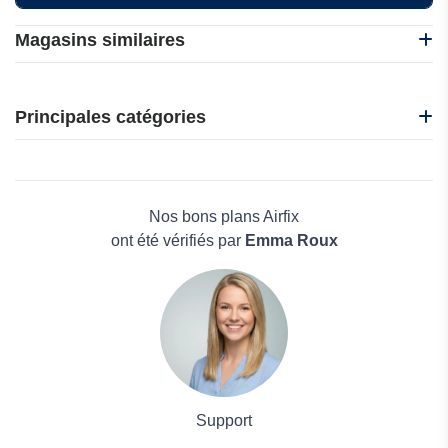
Magasins similaires
Bond & Grace
Animojo
Principales catégories
Wonder Artwork
ZOES DECO
Beauté et bien-être
Eleanos Gallery
Électronique
COPYTOP
Maison & Jardin
Nos bons plans Airfix
Boissons
ont été vérifiés par
Emma Roux
Voyages et Vacances
Grand magasin
Mode
Support