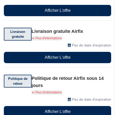
toutes vos commandes et recevez des kits
exclusifs et le double de points hobby !
Afficher L'offre
Livraison gratuite Airfix
Livraison
gratuite
Livraison gratuite dès 40£ d'achat
Plus d'informations
Pas de date d'expiration
Afficher L'offre
Politique de retour Airfix sous 14
Politique de
retour
jours
Vous pouvez retourner votre commande sous 14
Plus d'informations
jours à compter de la date d'achat d'Airfix.
Pas de date d'expiration
Afficher L'offre