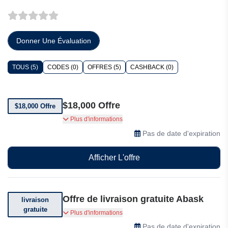
Donner Une Évaluation
TOUS (5)
CODES (0)
OFFRES (5)
CASHBACK (0)
$18,000 Offre
$18,000 Offre
Collier Giorgio Facchini en or 18 carats, saphir
Plus d'informations
et émail blanc, collection Mahnaz, millésime
Pas de date d'expiration
1975 $18,000
Afficher L'offre
Offre de livraison gratuite Abask
livraison
gratuite
Livraison gratuite (voir conditions).
Plus d'informations
Pas de date d'expiration