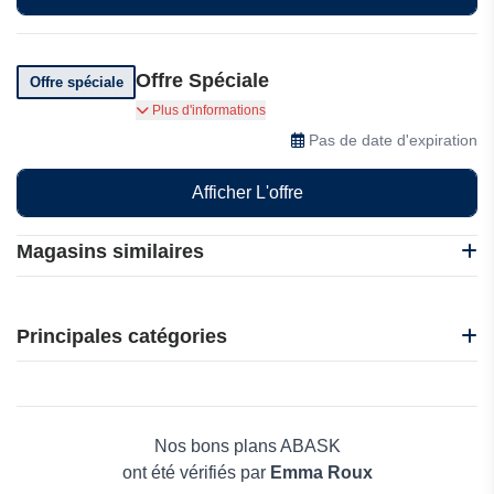
Offre Spéciale
Offre spéciale
ABASK propose des remises et offres spéciales :
Plus d'informations
profitez-en vite !
Pas de date d'expiration
Afficher L'offre
Magasins similaires
Bacsac
Gabiona
Principales catégories
Garden of Life
Gifi
Beauté et bien-être
Habitat et Jardin
Électronique
Jardin Affaires
Maison & Jardin
Nos bons plans ABASK
Boissons
ont été vérifiés par
Emma Roux