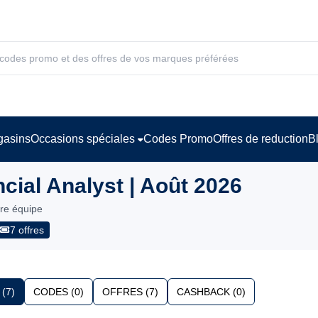
asins
Occasions spéciales
Codes Promo
Offres de reduction
B
ial Analyst | Août 2026
tre équipe
7 offres
(7)
CODES (0)
OFFRES (7)
CASHBACK (0)