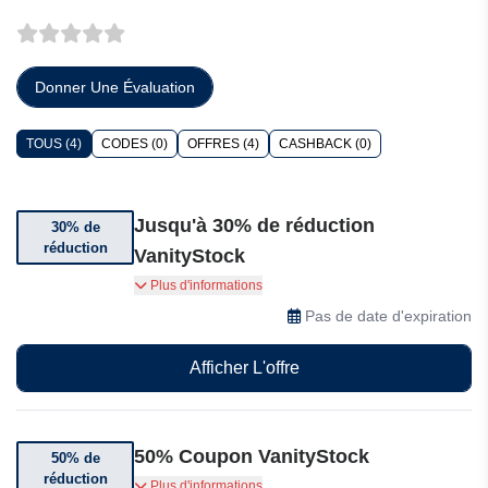
Donner Une Évaluation
TOUS (4)
CODES (0)
OFFRES (4)
CASHBACK (0)
Jusqu'à 30% de réduction
30% de
réduction
VanityStock
Bénéficiez de jusqu'à 30% de réduction sur les
Plus d'informations
soins capillaires
Pas de date d'expiration
Afficher L'offre
50% Coupon VanityStock
50% de
réduction
Jusqu'à 50% de réduction sur la collection
Plus d'informations