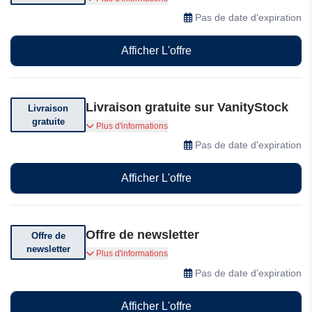
VanityStock en solde
Pas de date d'expiration
Afficher L'offre
Livraison gratuite sur VanityStock
Livraison
gratuite
Livraison offerte dès 59.90€ d'achat
Plus d'informations
Pas de date d'expiration
Afficher L'offre
Offre de newsletter
Offre de
newsletter
Inscrivez-vous à la newsletter dès aujourd'hui
Plus d'informations
pour recevoir des offres spéciales et des
Pas de date d'expiration
actualités
Afficher L'offre