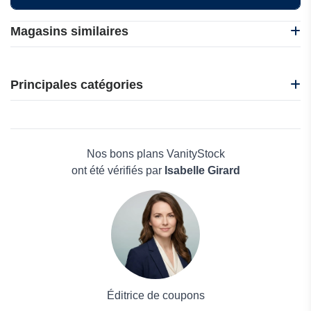
Magasins similaires
CafèNoir
i-Run
Principales catégories
Idakoos
Nadula
Beauté et bien-être
Nasty Gal
Électronique
Oakley
Maison & Jardin
Nos bons plans VanityStock
Boissons
ont été vérifiés par
Isabelle Girard
Voyages et Vacances
Grand magasin
Mode
Éditrice de coupons