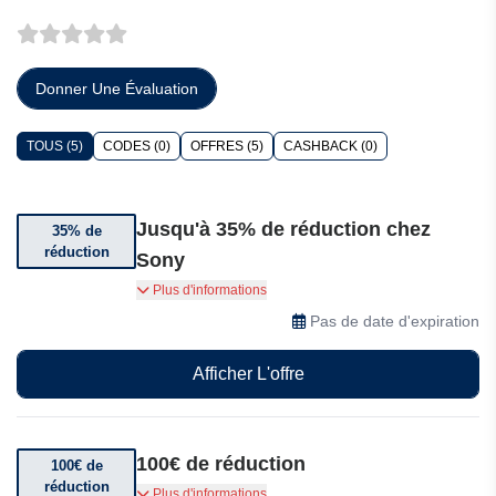
Donner Une Évaluation
TOUS (5)
CODES (0)
OFFRES (5)
CASHBACK (0)
Jusqu'à 35% de réduction chez
35% de
réduction
Sony
Profitez de jusqu'à 35% de réduction sur une
Plus d'informations
sélection d'articles
Pas de date d'expiration
Afficher L'offre
100€ de réduction
100€ de
réduction
Obtenez 100€ de réduction sur les appareils
Plus d'informations