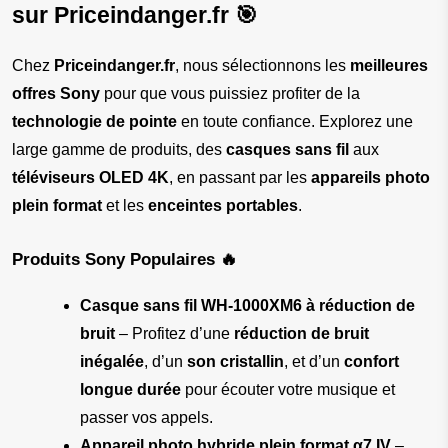
sur Priceindanger.fr 🎯
Chez 
Priceindanger.fr
, nous sélectionnons les 
meilleures 
offres Sony
 pour que vous puissiez profiter de la 
technologie de pointe
 en toute confiance. Explorez une 
large gamme de produits, des 
casques sans fil
 aux 
téléviseurs OLED 4K
, en passant par les 
appareils photo 
plein format
 et les 
enceintes portables
.
Produits Sony Populaires 🔥
Casque sans fil WH-1000XM6 à réduction de 
bruit
 – Profitez d’une 
réduction de bruit 
inégalée
, d’un 
son cristallin
, et d’un 
confort 
longue durée
 pour écouter votre musique et 
passer vos appels.
Appareil photo hybride plein format α7 IV
 – 