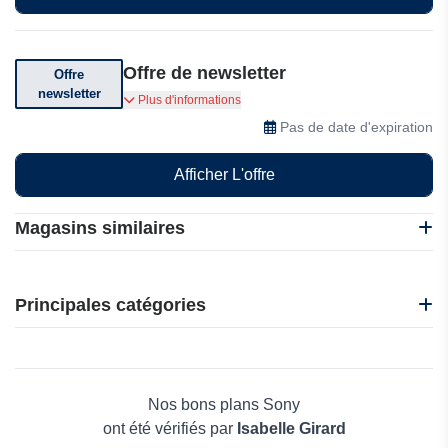
Offre de newsletter
Offre
newsletter
Abonnez-vous pour recevoir des réductions
Plus d'informations
exceptionnelles
Pas de date d'expiration
Afficher L'offre
Magasins similaires
Daan Tech
Okdo
Principales catégories
Govee
Third Reality
Beauté et bien-être
4Gadgets
Électronique
Electronicx INT
Maison & Jardin
Nos bons plans Sony
Boissons
ont été vérifiés par
Isabelle Girard