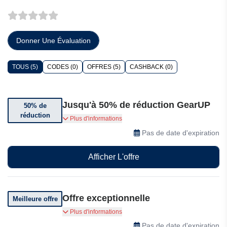
Donner Une Évaluation
TOUS (5)
CODES (0)
OFFRES (5)
CASHBACK (0)
Jusqu'à 50% de réduction GearUP
50% de
réduction
Jusqu'à 50% de réduction sur une sélection
Plus d'informations
d'articles.
Pas de date d'expiration
Afficher L'offre
Offre exceptionnelle
Meilleure offre
Améliorez votre connectivité et votre stabilité
Plus d'informations
grâce à une technologie de pointe.
Pas de date d'expiration