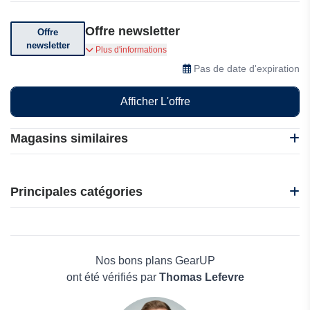
Offre newsletter
Offre
newsletter
Abonnez-vous pour recevoir des offres
Plus d'informations
exceptionnelles sur GearUP.
Pas de date d'expiration
Afficher L'offre
Magasins similaires
1001 Hobbies
EasySMX
Principales catégories
Gamivo
Japannext
Beauté et bien-être
Kendama France
Électronique
M2P Games
Maison & Jardin
Nos bons plans GearUP
Boissons
ont été vérifiés par
Thomas Lefevre
Voyages et Vacances
Grand magasin