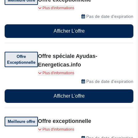
Meilleure offre
Réduisez jusqu'à 70% vos factures d'énergie.
Plus d'informations
Pas de date d'expiration
Afficher L'offre
Offre spéciale Ayudas-
Offre
Exceptionnelle
Energeticas.info
Isolez vos combles ou vos combles avec les
Plus d'informations
aides publiques, à partir de 1€
Pas de date d'expiration
Afficher L'offre
Offre exceptionnelle
Meilleure offre
Profitez d'un confort optimal toute l'année.
Plus d'informations
Pas de date d'expiration