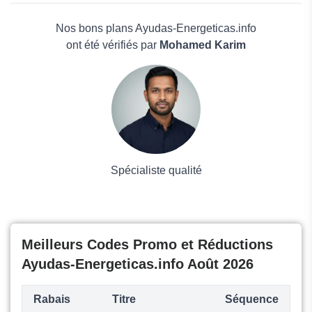
Habitat et Jardin
Électronique
Jardin Affaires
Maison & Jardin
Nos bons plans Ayudas-Energeticas.info
Boissons
ont été vérifiés par
Mohamed Karim
Voyages et Vacances
Grand magasin
Mode
Spécialiste qualité
Meilleurs Codes Promo et Réductions
Ayudas-Energeticas.info Août 2026
Rabais
Titre
Séquence