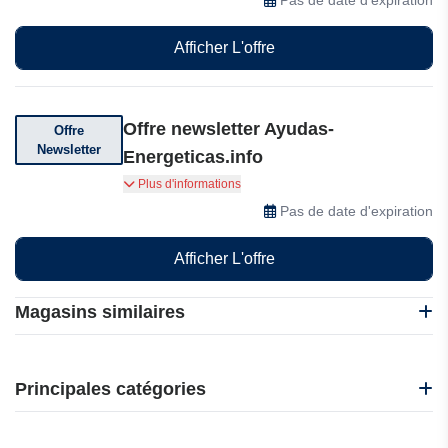
Afficher L'offre
Offre newsletter Ayudas-
Offre
Newsletter
Energeticas.info
Abonnez-vous pour rester informé
Plus d'informations
Pas de date d'expiration
Afficher L'offre
Magasins similaires
Bacsac
Gabiona
Principales catégories
Garden of Life
Gifi
Beauté et bien-être