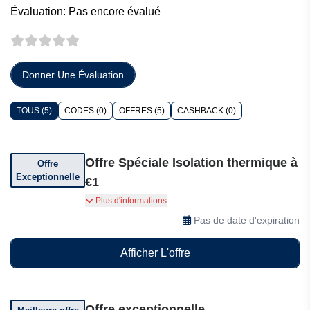
Évaluation: Pas encore évalué
Donner Une Évaluation
TOUS (5)
CODES (0)
OFFRES (5)
CASHBACK (0)
Offre Spéciale Isolation thermique à
Offre
Exceptionnelle
€1
Profitez des subventions de 2025 pour isoler vos
Plus d'informations
combles pour seulement €1 (sous réserve de
Pas de date d'expiration
conditions).
Afficher L'offre
Offre exceptionnelle