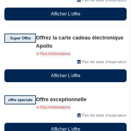
Afficher L'offre
Offrez la carte cadeau électronique
Super Offre
Apollo
Offrez un meilleur sommeil et moins de stress
Plus d'informations
avec la carte cadeau électronique Apollo,
Pas de date d'expiration
incluant la livraison gratuite aux États-Unis,
l'éligibilité aux comptes HSA/FSA et un essai
Afficher L'offre
gratuit de 30 jours.
Offre exceptionnelle
offre speciale
Bénéficiez d'un essai gratuit de 30 jours chez
Plus d'informations
Apollo Neuro
Pas de date d'expiration
Afficher L'offre