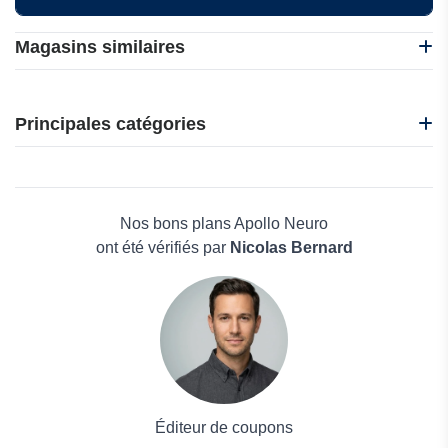
Magasins similaires
BackJoy
Harvest Laboratoires
Principales catégories
Ma Pharma Naturelle
121doc
Beauté et bien-être
1Dental
Électronique
1Love Health
Maison & Jardin
Nos bons plans Apollo Neuro
Boissons
ont été vérifiés par
Nicolas Bernard
Voyages et Vacances
Grand magasin
Mode
Éditeur de coupons