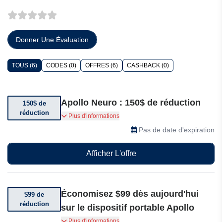
Donner Une Évaluation
TOUS (6)
CODES (0)
OFFRES (6)
CASHBACK (0)
Apollo Neuro : 150$ de réduction
150$ de
réduction
Obtenez jusqu’à 150$ de réduction à l’achat de
Plus d'informations
deux produits ou plus
Pas de date d'expiration
Afficher L'offre
Économisez $99 dès aujourd'hui
$99 de
réduction
sur le dispositif portable Apollo
Économisez $99 dès aujourd'hui sur l'appareil
Plus d'informations