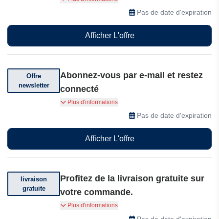
portable Apollo et commencez à vous sentir plus
Pas de date d'expiration
calme, plus concentré et reposé.
Afficher L'offre
Abonnez-vous par e-mail et restez
Offre
newsletter
connecté
Abonnez-vous par e-mail et restez informé(e) de
Plus d'informations
toute l'actualité Apollo Neuro.
Pas de date d'expiration
Afficher L'offre
Profitez de la livraison gratuite sur
livraison
gratuite
votre commande.
Réduisez votre stress, dormez plus et profitez
Plus d'informations
de la livraison gratuite sur votre commande.
Pas de date d'expiration