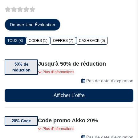
Donner Une Évaluation
TOUS (8)
CODES (1)
OFFRES (7)
CASHBACK (0)
Jusqu'à 50% de réduction
50% de
réduction
Obtenez jusqu'à 50% de réduction sur les
Plus d'informations
articles sélectionnés
Pas de date d'expiration
Afficher L'offre
Code promo Akko 20%
20% Code
Bénéficiez de 20% de réduction sur tout le site
Plus d'informations
avec ce code
Pas de date d'expiration