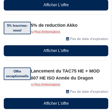
Afficher L'offre
5% de reduction Akko
5% Inscrivez-
vous!
Abonnez-vous et économisez : Inscrivez-vous à
Plus d'informations
notre newsletter pour bénéficier de 5% de
Pas de date d'expiration
réduction sur votre premier achat et de
promotions exclusives.
Afficher L'offre
Lancement du TAC75 HE + MOD
Offre
exceptionnelle
007 HE ISO Année du Dragon
Découvrez des performances de niveau
Plus d'informations
supérieur avec le tout nouveau clavier TAC75
Pas de date d'expiration
HE. Célébrez également l'année du Dragon
avec le clavier MOD 007 HE ISO édition
Afficher L'offre
spéciale!