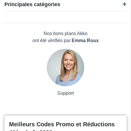
Acer
Principales catégories
Kiatoo.com
UPERFECT
Beauté et bien-être
Acasis
Électronique
Skikk
Maison & Jardin
Nos bons plans Akko
Boissons
ont été vérifiés par
Emma Roux
Voyages et Vacances
Grand magasin
Mode
Support
Meilleurs Codes Promo et Réductions