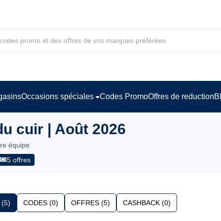
asins
Occasions spéciales
Codes Promo
Offres de reduction
B
 cuir | Août 2026
tre équipe
5 offres
(5)
CODES (0)
OFFRES (5)
CASHBACK (0)