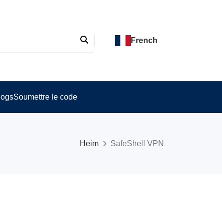
French
logs
Soumettre le code
Heim
SafeShell VPN